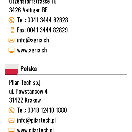
Utzenstorfstrasse 16
3426 Aefligen BE
Tel.:
0041 3444 82828
Fax:
0041 3444 82829
info@agria.ch
www.agria.ch
Polska
Pilar-Tech sp.j.
ul. Powstancow 4
31422 Krakow
Tel.:
0048 12410 1880
info@pilartech.pl
www.pilartech.pl