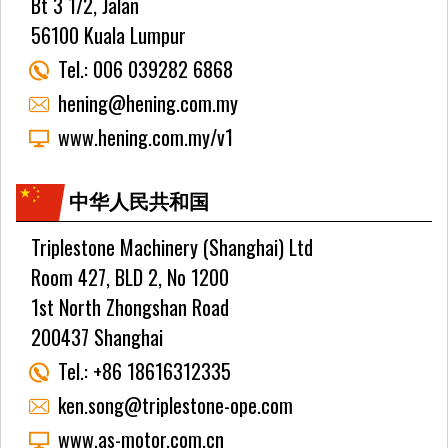
Bt 3 1/2, Jalan
56100 Kuala Lumpur
Tel.:
006 039282 6868
hening@hening.com.my
www.hening.com.my/v1
中华人民共和国
Triplestone Machinery (Shanghai) Ltd
Room 427, BLD 2, No 1200
1st North Zhongshan Road
200437 Shanghai
Tel.:
+86 18616312335
ken.song@triplestone-ope.com
www.as-motor.com.cn