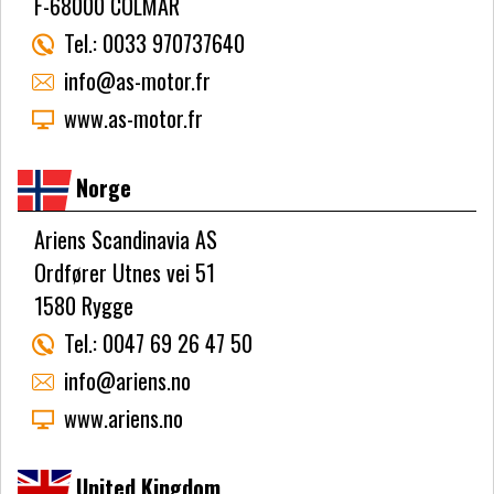
F-68000 COLMAR
Tel.:
0033 970737640
info@as-motor.fr
www.as-motor.fr
Norge
Ariens Scandinavia AS
Ordfører Utnes vei 51
1580 Rygge
Tel.:
0047 69 26 47 50
info@ariens.no
www.ariens.no
United Kingdom