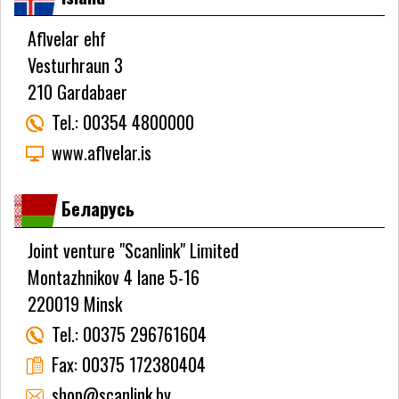
Aflvelar ehf
Vesturhraun 3
210 Gardabaer
Tel.:
00354 4800000
www.aflvelar.is
Беларусь
Joint venture "Scanlink" Limited
Montazhnikov 4 lane 5-16
220019 Minsk
Tel.:
00375 296761604
Fax:
00375 172380404
shop@scanlink.by