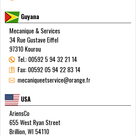
Guyana
Mecanique & Services
34 Rue Gustave Eiffel
97310 Kourou
Tel.:
00592 5 94 32 21 14
Fax:
00592 05 94 22 83 14
mecaniqueetservice@orange.fr
USA
AriensCo
655 West Ryan Street
Brillion, WI 54110