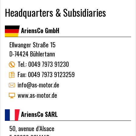
Headquarters & Subsidiaries
AriensCo GmbH
Ellwanger Straße 15
D-74424 Bühlertann
Tel.:
0049 7973 91230
Fax:
0049 7973 9123259
info@as-motor.de
www.as-motor.de
AriensCo SARL
50, avenue d’Alsace