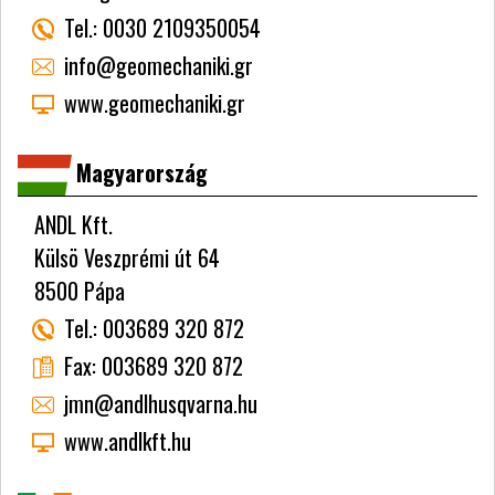
Tel.:
0030 2109350054
info@geomechaniki.gr
www.geomechaniki.gr
Magyarország
ANDL Kft.
Külsö Veszprémi út 64
8500 Pápa
Tel.:
003689 320 872
Fax:
003689 320 872
jmn@andlhusqvarna.hu
www.andlkft.hu