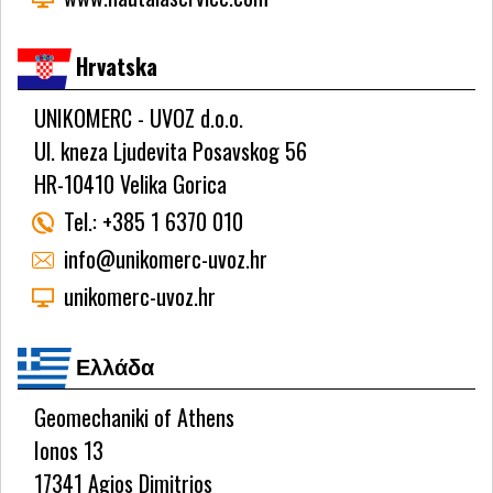
Hrvatska
UNIKOMERC - UVOZ d.o.o.
Ul. kneza Ljudevita Posavskog 56
HR-10410 Velika Gorica
Tel.:
+385 1 6370 010
info@unikomerc-uvoz.hr
unikomerc-uvoz.hr
Ελλάδα
Geomechaniki of Athens
Ionos 13
17341 Agios Dimitrios