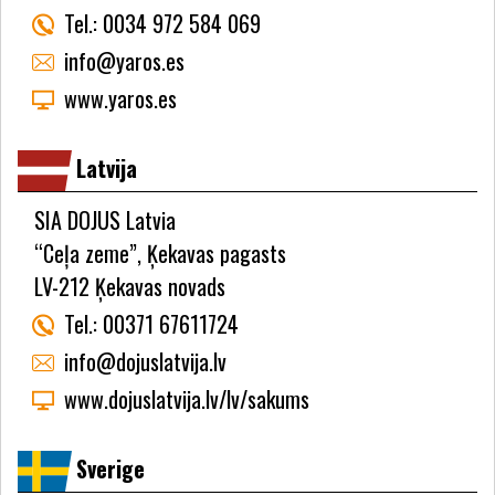
Tel.:
0034 972 584 069
info@yaros.es
www.yaros.es
Latvija
SIA DOJUS Latvia
“Ceļa zeme”, Ķekavas pagasts
LV-212 Ķekavas novads
Tel.:
00371 67611724
info@dojuslatvija.lv
www.dojuslatvija.lv/lv/sakums
Sverige