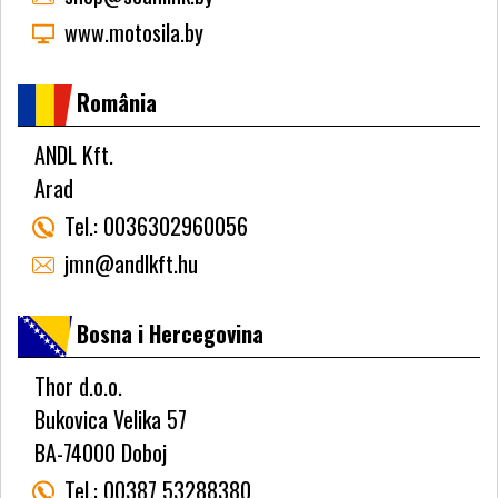
www.motosila.by
România
ANDL Kft.
Arad
Tel.:
0036302960056
jmn@andlkft.hu
Bosna i Hercegovina
Thor d.o.o.
Bukovica Velika 57
BA-74000 Doboj
Tel.:
00387 53288380