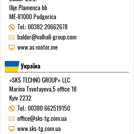
Ilije Plamenca bb
ME-81000 Podgorica
Tel.:
00382 20662678
balder@valhall-group.com
www.as-motor.me
Україна
«SKS TECHNO GROUP» LLC
Marina Tsvetayeva,5 office 18
Kyiv 2232
Tel.:
00380 662519150
office@sks-tg.com.ua
www.sks-tg.com.ua