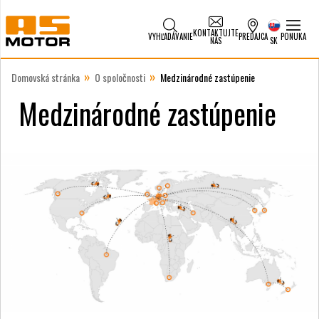
KONTAKTUJTE
VYHĽADÁVANIE
PREDAJCA
PONUKA
NÁS
SK
»
»
Domovská stránka
O spoločnosti
Medzinárodné zastúpenie
Medzinárodné zastúpenie