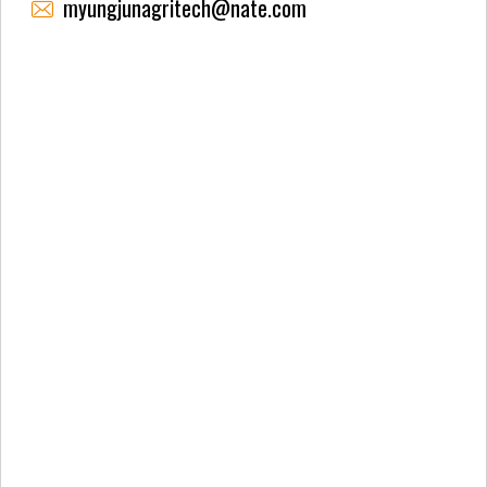
myungjunagritech@nate.com