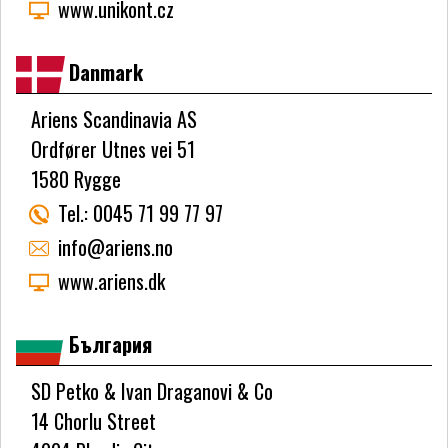
www.unikont.cz
Danmark
Ariens Scandinavia AS
Ordfører Utnes vei 51
1580 Rygge
Tel.:
0045 71 99 77 97
info@ariens.no
www.ariens.dk
България
SD Petko & Ivan Draganovi & Co
14 Chorlu Street