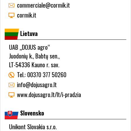
commerciale@cormik.it
cormik.it
Lietuva
UAB „DOJUS agro“
Juodonių k., Babtų sen.,
LT-54336 Kauno r. sav.
Tel.:
00370 377 50260
info@dojusagro.lt
www.dojusagro.lt/lt/i-pradzia
Slovensko
Unikont Slovakia s.r.o.