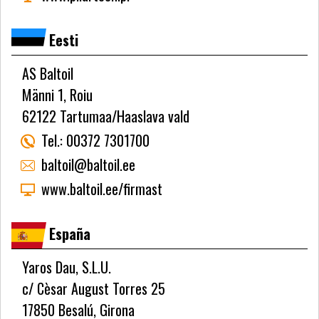
Eesti
AS Baltoil
Männi 1, Roiu
62122 Tartumaa/Haaslava vald
Tel.:
00372 7301700
baltoil@baltoil.ee
www.baltoil.ee/firmast
España
Yaros Dau, S.L.U.
c/ Cèsar August Torres 25
17850 Besalú, Girona