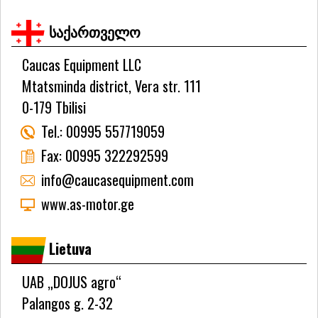
საქართველო
Caucas Equipment LLC
Mtatsminda district, Vera str. 111
0-179 Tbilisi
Tel.:
00995 557719059
Fax:
00995 322292599
info@caucasequipment.com
www.as-motor.ge
Lietuva
UAB „DOJUS agro“
Palangos g. 2-32