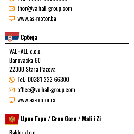
thor@valhall-group.com
www.as-motor.ba
Србија
VALHALL d.o.o.
Banovacka 60
22300 Stara Pazova
Tel.:
00381 223 66300
office@valhall-group.com
www.as-motor.rs
Црна Гора / Crna Gora / Mali i Zi
Balder d.o.o.