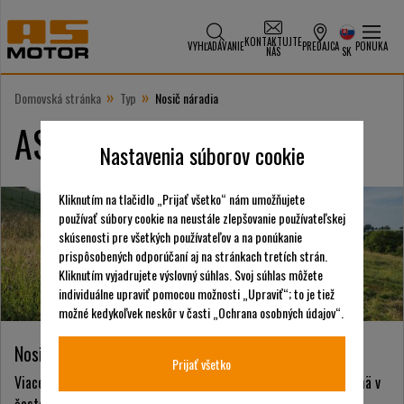
KONTAKTUJTE
VYHĽADÁVANIE
PREDAJCA
PONUKA
NÁS
SK
»
»
Domovská stránka
Typ
Nosič náradia
AS-Motor Nosič náradia
Nastavenia súborov cookie
Kliknutím na tlačidlo „Prijať všetko“ nám umožňujete
používať súbory cookie na neustále zlepšovanie používateľskej
skúsenosti pre všetkých používateľov a na ponúkanie
prispôsobených odporúčaní aj na stránkach tretích strán.
Kliknutím vyjadrujete výslovný súhlas. Svoj súhlas môžete
individuálne upraviť pomocou možnosti „Upraviť“; to je tiež
možné kedykoľvek neskôr v časti „Ochrana osobných údajov“.
Nosič náradia - užitočný stroj na rôzne účely
Prijať všetko
Viaceré prídavné zariadenia a iba jedna pohonná jednotka. Najmä v
často sa meniacich aplikáciách je nosič náradia zaujímavou