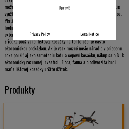
možnosťou pre poskytovateľov služieb a miestne úrady, ako lepšie
Upraviť
využívať jeden stroj než čisto špeciálny stroj s iba jednou funkciou.
Platí to najmä pre lištové kosačky. Kvitnúce lúky a ekologicky
hodnotné kompenzačné a okrajové oblasti sú obhospodarované
Privacy Policy
Legal Notice
extenzívne a kosia sa iba raz alebo dvakrát ročne. Investícia do
zriedka používanej lištovej kosačky na tento účel je často
ekonomickou prekážkou. Ak je však možné nosič náradia v priebehu
roka použiť aj ako zametaciu kefu a cepovú kosačku, nákup sa blíži k
ekonomicky rozumnej investícii. Flóra, fauna a biodiverzita budú
mať z lištovej kosačky určite úžitok.
Produkty