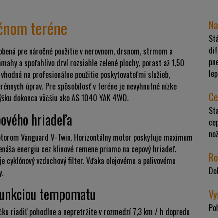
očnom teréne
Na
Stá
dif
bená pre náročné použitie v nerovnom, drsnom, strmom a
pne
ahy a spoľahlivo drví rozsiahle zelené plochy, porast až 1,50
le
vhodná na profesionálne použitie poskytovateľmi služieb,
énnych úprav. Pre spôsobilosť v teréne je nevyhnutné nízke
Ce
 výšku dokonca väčšiu ako AS 1040 YAK 4WD.
St
ového hriadeľa
cep
no
torom Vanguard V-Twin. Horizontálny motor poskytuje maximum
náša energiu cez klinové remene priamo na cepový hriadeľ.
Ro
e cyklónový vzduchový filter. Vďaka olejovému a palivovému
Dok
y.
 funkciou tempomatu
Vy
Poh
u riadiť pohodlne a nepretržite v rozmedzí 7,3 km / h dopredu