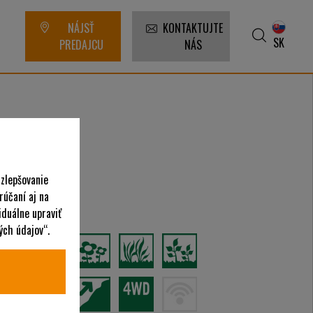
NÁJSŤ
KONTAKTUJTE
SK
PREDAJCU
NÁS
 zlepšovanie
rúčaní aj na
asadenie
iduálne upraviť
ých údajov“.