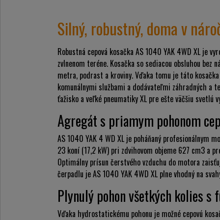
Silný, robustný, doma v nár
Robustná cepová kosačka AS 1040 YAK 4WD XL je vyro
zvlnenom teréne. Kosačka so sediacou obsluhou bez nám
metra, podrast a kroviny. Vďaka tomu je táto kosačka 
komunálnymi službami a dodávateľmi záhradných a ter
ťažisko a veľké pneumatiky XL pre ešte väčšiu svetlú
Agregát s priamym pohonom cep
AS 1040 YAK 4 WD XL je poháňaný profesionálnym mo
23 koní (17,2 kW) pri zdvihovom objeme 627 cm3 a pre
Optimálny prísun čerstvého vzduchu do motora zaisťuj
čerpadlu je AS 1040 YAK 4WD XL plne vhodný na svah
Plynulý pohon všetkých kolies s
Vďaka hydrostatickému pohonu je možné cepovú kosačk