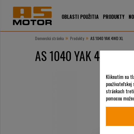
OBLASTI POUŽITIA
PRODUKTY
NO
»
»
Domovská stránka
Produkty
AS 1040 YAK 4WD XL
AS 1040 YAK 4WD XL
Kliknutím na tl
používateľskej
stránkach tretí
pomocou možnos