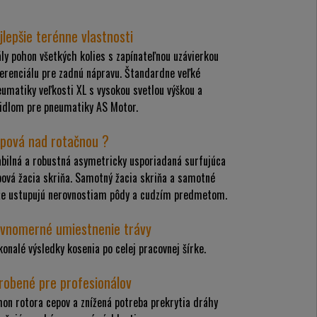
jlepšie terénne vlastnosti
ly pohon všetkých kolies s zapínateľnou uzávierkou
erenciálu pre zadnú nápravu. Štandardne veľké
umatiky veľkosti XL s vysokou svetlou výškou a
pidlom pre pneumatiky AS Motor.
pová nad rotačnou ?
abilná a robustná asymetricky usporiadaná surfujúca
ová žacia skriňa. Samotný žacia skriňa a samotné
že ustupujú nerovnostiam pôdy a cudzím predmetom.
vnomerné umiestnenie trávy
onalé výsledky kosenia po celej pracovnej šírke.
robené pre profesionálov
on rotora cepov a znížená potreba prekrytia dráhy