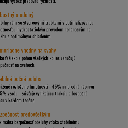
učujú vysoké pracovné rýchlosti.
bustný a odolný
abilný rám so štvorcovými trubkami s optimalizovanou
otnosťou, hydrostatickým prevodom nenáročným na
ržbu a optimálnym chladením.
moriadne vhodný na svahy
ke ťažisko a pohon všetkých kolies zaručujú
zpečnosť na svahoch.
abilná bočná poloha
vážené rozloženie hmotnosti - 45% na prednú nápravu
5% vzadu - zaisťuje vynikajúcu trakciu a bezpečnú
ácu v každom teréne.
zpečnosť predovšetkým
ximálna bezpečnosť obsluhy vďaka stabilnému