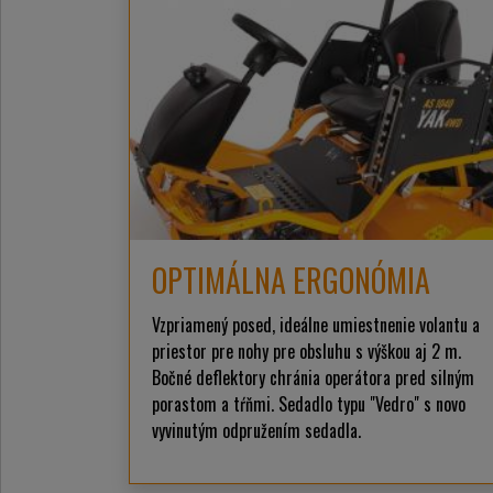
OPTIMÁLNA ERGONÓMIA
Vzpriamený posed, ideálne umiestnenie volantu a
priestor pre nohy pre obsluhu s výškou aj 2 m.
Bočné deflektory chránia operátora pred silným
porastom a tŕňmi. Sedadlo typu "Vedro" s novo
vyvinutým odpružením sedadla.