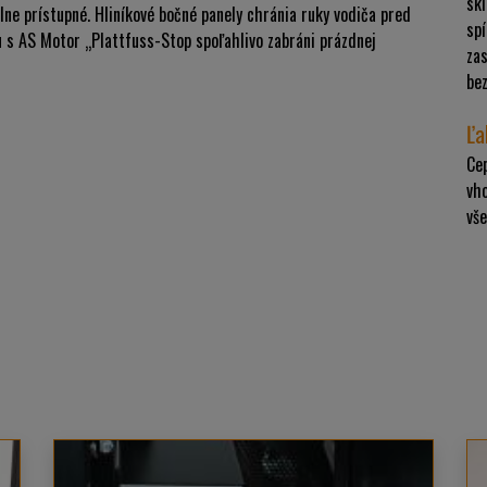
sk
lne prístupné. Hliníkové bočné panely chránia ruky vodiča pred
sp
 s AS Motor „Plattfuss-Stop spoľahlivo zabráni prázdnej
zas
bez
Ľa
Ce
vho
vš