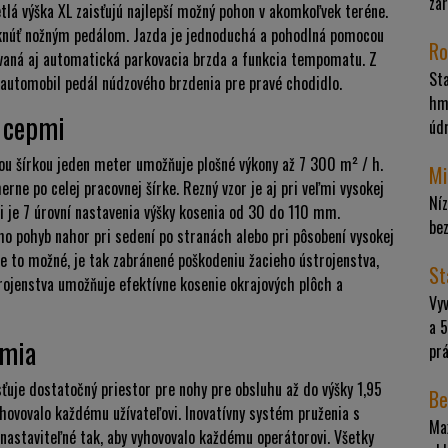
zar
etlá výška XL zaisťujú najlepší možný pohon v akomkoľvek teréne.
mknúť nožným pedálom. Jazda je jednoduchá a pohodlná pomocou
Ro
ovaná aj automatická parkovacia brzda a funkcia tempomatu. Z
St
automobil pedál núdzového brzdenia pre pravé chodidlo.
hm
Y cepmi
úd
ou šírkou jeden meter umožňuje plošné výkony až 7 300 m² / h.
Mi
ne po celej pracovnej šírke. Rezný vzor je aj pri veľmi vysokej
Níz
ii je 7 úrovní nastavenia výšky kosenia od 30 do 110 mm.
be
ho pohyb nahor pri sedení po stranách alebo pri pôsobení vysokej
 je to možné, je tak zabránené poškodeniu žacieho ústrojenstva,
St
rojenstva umožňuje efektívne kosenie okrajových plôch a
Vy
a 5
ómia
pr
ťuje dostatočný priestor pre nohy pre obsluhu až do výšky 1,95
Be
yhovovalo každému užívateľovi. Inovatívny systém pruženia s
Ma
e nastaviteľné tak, aby vyhovovalo každému operátorovi. Všetky