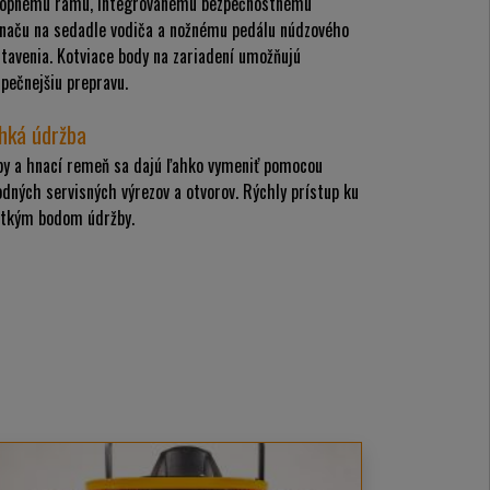
lopnému rámu, integrovanému bezpečnostnému
ínaču na sedadle vodiča a nožnému pedálu núdzového
tavenia. Kotviace body na zariadení umožňujú
pečnejšiu prepravu.
hká údržba
py a hnací remeň sa dajú ľahko vymeniť pomocou
dných servisných výrezov a otvorov. Rýchly prístup ku
etkým bodom údržby.