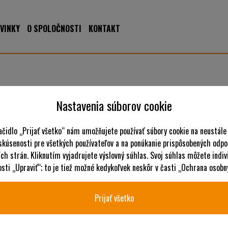
VINKY
O SPOLOČNOSTI
KONTAKT
Nastavenia súborov cookie
ačidlo „Prijať všetko“ nám umožňujete používať súbory cookie na neustále
 skúsenosti pre všetkých používateľov a na ponúkanie prispôsobených odpo
N
ch strán. Kliknutím vyjadrujete výslovný súhlas. Svoj súhlas môžete indiv
ti „Upraviť“; to je tiež možné kedykoľvek neskôr v časti „Ochrana osobn
Prijať všetko