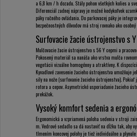
a 6,8 km / h dozadu. Stály pohon všetkých kolies a sv
Diferenciál zadnej nápravy je možné kedykoľvek uza
páky ručného ovládania. Do parkovacej páky je integr
bezpečnostných dôvodov má stroj rovnako ako osobný 
Surfovacie žacie ústrojenstvo s 
Mulčovacie žacie ústrojenstvo s 56 Y cepmi a pracovn
Pokosený materiál sa nanáša ako vrstva mulča rovnomer
vegetácii vizuálne homogénny a atraktívny. K dispozíc
Kyvadlové zavesenie žacieho ústrojenstva umožňuje je
sily na nože (surfovanie žacieho ústrojenstva). Pokiaľ
rotora a cepov. Asymetrické usporiadanie žacieho úst
prekážok.
Vysoký komfort sedenia a ergon
Ergonomická a vzpriamená poloha sedenia v stroji zais
m. Vedrové sedadlo sa dá nastaviť na dĺžku tak, aby v
tlmením koncovej polohy je tiež individuálne a plynul