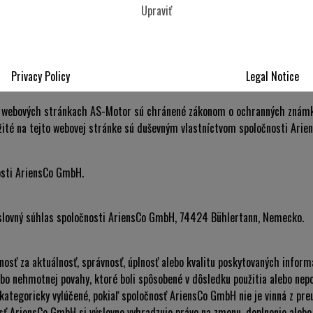
Upraviť
k, animácie a videá a ich usporiadanie na webových stránkach AS-Motor s
smie byť kopírovaný, distribuovaný, upravovaný alebo sprístupnený tretím
Privacy Policy
Legal Notice
a webových stránkach AS-Motor sú chránené zákonom o ochranných známkac
žité na tejto webovej stránke sú duševným vlastníctvom spoločnosti Ari
osti AriensCo GmbH.
výslovný súhlas spoločnosti AriensCo GmbH, 74424 Bühlertann, Nemecko.
sť za aktuálnosť, správnosť, úplnosť alebo kvalitu poskytovaných informá
o nehmotnej povahy, ktoré boli spôsobené v dôsledku použitia alebo nepo
 kategoricky vylúčené, pokiaľ spoločnosť AriensCo GmbH nie je vinná z pre
sť AriensCo GmbH si výslovne vyhradzuje právo na zmenu, doplnenie alebo