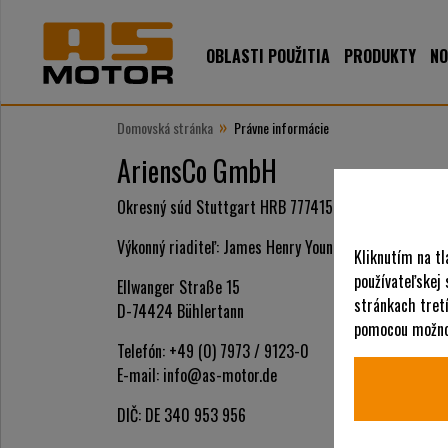
OBLASTI POUŽITIA
PRODUKTY
NO
»
Domovská stránka
Právne informácie
AriensCo GmbH
Okresný súd Stuttgart HRB 777415
Výkonný riaditeľ: James Henry Young III
Kliknutím na tl
používateľskej
Ellwanger Straße 15
stránkach tretí
D-74424 Bühlertann
pomocou možnos
Telefón: +49 (0) 7973 / 9123-0
E-mail: info@as-motor.de
DIČ: DE 340 953 956