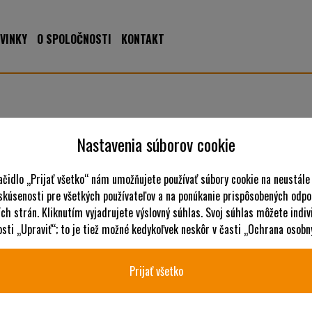
VINKY
O SPOLOČNOSTI
KONTAKT
Nastavenia súborov cookie
ačidlo „Prijať všetko“ nám umožňujete používať súbory cookie na neustále
 skúsenosti pre všetkých používateľov a na ponúkanie prispôsobených odpo
ch strán. Kliknutím vyjadrujete výslovný súhlas. Svoj súhlas môžete indiv
ti „Upraviť“; to je tiež možné kedykoľvek neskôr v časti „Ochrana osobn
Prijať všetko