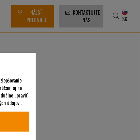
NÁJSŤ
KONTAKTUJTE
SK
PREDAJCU
NÁS
 zlepšovanie
rúčaní aj na
iduálne upraviť
ých údajov“.