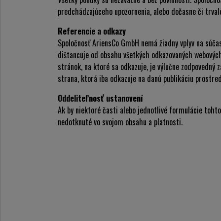
predchádzajúceho upozornenia, alebo dočasne či trvalo
Referencie a odkazy
Spoločnosť AriensCo GmbH nemá žiadny vplyv na súčas
dištancuje od obsahu všetkých odkazovaných webových 
stránok, na ktoré sa odkazuje, je výlučne zodpovedný 
strana, ktorá iba odkazuje na danú publikáciu prostre
Oddeliteľnosť ustanovení
Ak by niektoré časti alebo jednotlivé formulácie toht
nedotknuté vo svojom obsahu a platnosti.