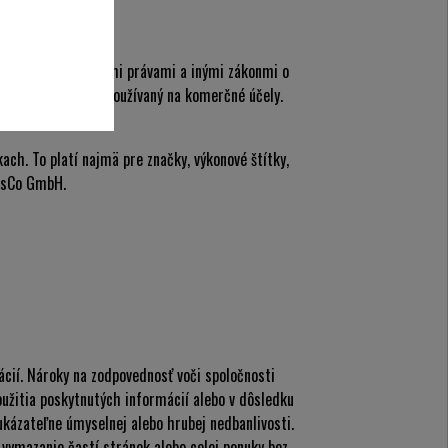
ú chránené autorskými právami a inými zákonmi o
 stranám ani inak používaný na komerčné účely.
h. To platí najmä pre značky, výkonové štítky,
ensCo GmbH.
cií. Nároky na zodpovednosť voči spoločnosti
užitia poskytnutých informácií alebo v dôsledku
ukázateľne úmyselnej alebo hrubej nedbanlivosti.
 vymazanie častí stránok alebo celej ponuky bez