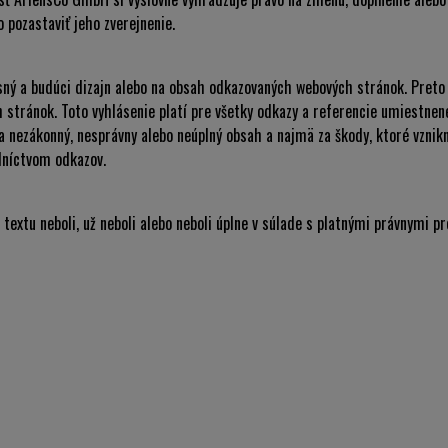
 pozastaviť jeho zverejnenie.
ný a budúci dizajn alebo na obsah odkazovaných webových stránok. Pret
stránok. Toto vyhlásenie platí pre všetky odkazy a referencie umiestnené
za nezákonný, nesprávny alebo neúplný obsah a najmä za škody, ktoré vznik
dníctvom odkazov.
o textu neboli, už neboli alebo neboli úplne v súlade s platnými právnymi