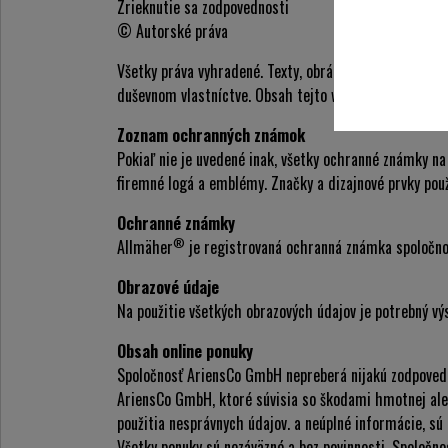
Zrieknutie sa zodpovednosti
© Autorské práva
Všetky práva vyhradené. Texty, obrázky, grafika, zvu
duševnom vlastníctve. Obsah tejto webovej stránky ne
Zoznam ochranných známok
Pokiaľ nie je uvedené inak, všetky ochranné známky n
firemné logá a emblémy. Značky a dizajnové prvky pou
Ochranné známky
®
Allmäher
je registrovaná ochranná známka spoločn
Obrazové údaje
Na použitie všetkých obrazových údajov je potrebný 
Obsah online ponuky
Spoločnosť AriensCo GmbH nepreberá nijakú zodpovedno
AriensCo GmbH, ktoré súvisia so škodami hmotnej aleb
použitia nesprávnych údajov. a neúplné informácie, sú
Všetky ponuky sú nezáväzné a bez povinnosti. Spoločno