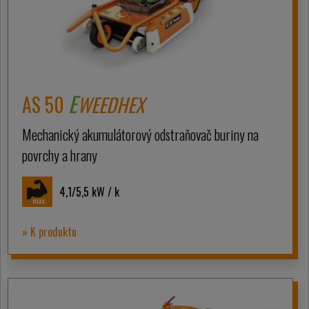
E
AS 50
WEEDHEX
Mechanický akumulátorový odstraňovač buriny na
povrchy a hrany
4,1/5,5
kW / k
» K produktu