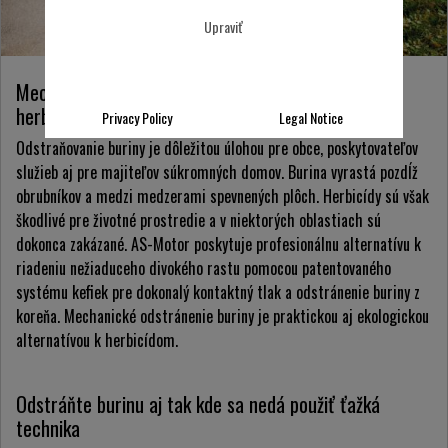
Upraviť
Mechanické odstraňovanie buriny - alternatíva k
herbicídom
Privacy Policy
Legal Notice
Odstraňovanie buriny je dôležitou úlohou pre obce, poskytovateľov
služieb aj pre majiteľov súkromných domov. Burina vyrastá pozdĺž
obrubníkov a medzi medzerami spevnených plôch. Herbicídy sú však
škodlivé pre životné prostredie a v niektorých oblastiach sú
dokonca zakázané. AS-Motor poskytuje profesionálnu alternatívu k
riadeniu nežiaduceho divokého rastu pomocou patentovaného
systému kefiek pre dokonalý kontaktný tlak a odstránenie buriny z
koreňa. Mechanické odstránenie buriny je praktickou aj ekologickou
alternatívou k herbicídom.
Odstráňte burinu aj tak kde sa nedá použiť ťažká
technika