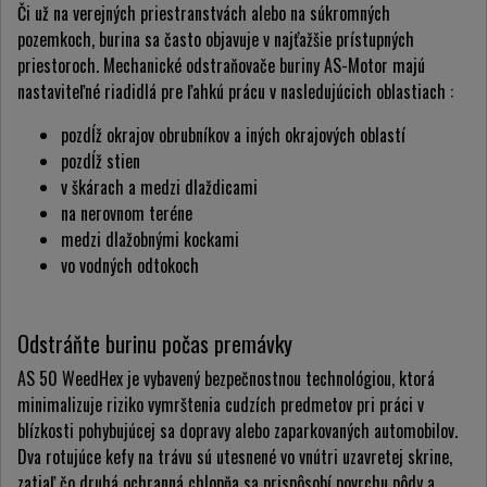
Či už na verejných priestranstvách alebo na súkromných
pozemkoch, burina sa často objavuje v najťažšie prístupných
priestoroch. Mechanické odstraňovače buriny AS-Motor majú
nastaviteľné riadidlá pre ľahkú prácu v nasledujúcich oblastiach :
pozdĺž okrajov obrubníkov a iných okrajových oblastí
pozdĺž stien
v škárach a medzi dlaždicami
na nerovnom teréne
medzi dlažobnými kockami
vo vodných odtokoch
Odstráňte burinu počas premávky
AS 50 WeedHex je vybavený bezpečnostnou technológiou, ktorá
minimalizuje riziko vymrštenia cudzích predmetov pri práci v
blízkosti pohybujúcej sa dopravy alebo zaparkovaných automobilov.
Dva rotujúce kefy na trávu sú utesnené vo vnútri uzavretej skrine,
zatiaľ čo druhá ochranná chlopňa sa prispôsobí povrchu pôdy a