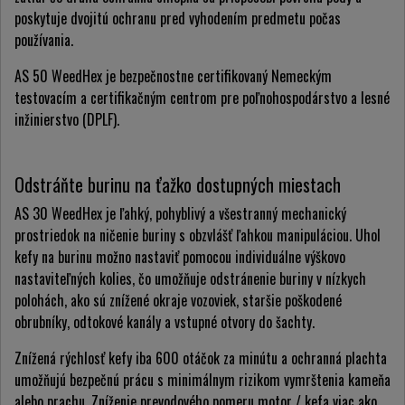
poskytuje dvojitú ochranu pred vyhodením predmetu počas
používania.
AS 50 WeedHex je bezpečnostne certifikovaný Nemeckým
testovacím a certifikačným centrom pre poľnohospodárstvo a lesné
inžinierstvo (DPLF).
Odstráňte burinu na ťažko dostupných miestach
AS 30 WeedHex je ľahký, pohyblivý a všestranný mechanický
prostriedok na ničenie buriny s obzvlášť ľahkou manipuláciou. Uhol
kefy na burinu možno nastaviť pomocou individuálne výškovo
nastaviteľných kolies, čo umožňuje odstránenie buriny v nízkych
polohách, ako sú znížené okraje vozoviek, staršie poškodené
obrubníky, odtokové kanály a vstupné otvory do šachty.
Znížená rýchlosť kefy iba 600 otáčok za minútu a ochranná plachta
umožňujú bezpečnú prácu s minimálnym rizikom vymrštenia kameňa
alebo prachu. Zníženie prevodového pomeru motor / kefa viac ako