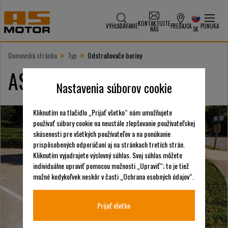
KONTAKTUJTE
VYHĽADÁVANIE
PREDAJCA
PONUKA
NÁS
SK
»
»
Domovská stránka
Typ
Odstraňovače buriny
AS-Motor Weed removers
Nastavenia súborov cookie
Kliknutím na tlačidlo „Prijať všetko“ nám umožňujete
používať súbory cookie na neustále zlepšovanie používateľskej
skúsenosti pre všetkých používateľov a na ponúkanie
prispôsobených odporúčaní aj na stránkach tretích strán.
Kliknutím vyjadrujete výslovný súhlas. Svoj súhlas môžete
individuálne upraviť pomocou možnosti „Upraviť“; to je tiež
možné kedykoľvek neskôr v časti „Ochrana osobných údajov“.
Prijať všetko