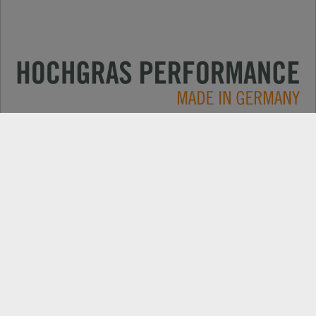
Oblasti použitia
CONTACT
Produkty
VYHĽADÁVANIE PREDAJCOV
O spoločnosti
NÁHRADNÉ DIELY