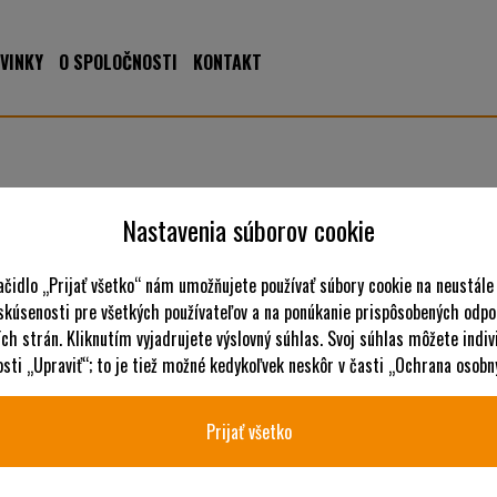
VINKY
O SPOLOČNOSTI
KONTAKT
T A
Nastavenia súborov cookie
ačidlo „Prijať všetko“ nám umožňujete používať súbory cookie na neustále
 skúsenosti pre všetkých používateľov a na ponúkanie prispôsobených odpo
N
ch strán. Kliknutím vyjadrujete výslovný súhlas. Svoj súhlas môžete indiv
ti „Upraviť“; to je tiež možné kedykoľvek neskôr v časti „Ochrana osobn
Prijať všetko