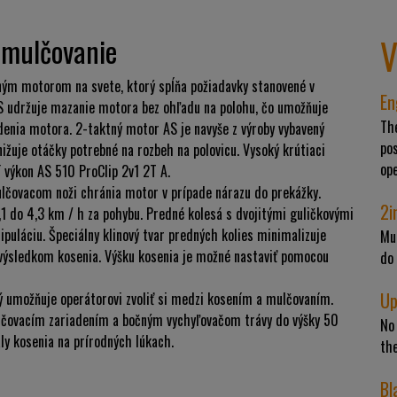
V
a mulčovanie
ným motorom na svete, ktorý spĺňa požiadavky stanovené v
En
S udržuje mazanie motora bez ohľadu na polohu, čo umožňuje
The
denia motora. 2-taktný motor AS je navyše z výroby vybavený
pos
ižuje otáčky potrebné na rozbeh na polovicu. Vysoký krútiaci
ope
 výkon AS 510 ProClip 2v1 2T A.
ulčovacom noži chránia motor v prípade nárazu do prekážky.
2i
1 do 4,3 km / h za pohybu. Predné kolesá s dvojitými guličkovými
puláciu. Špeciálny klinový tvar predných kolies minimalizuje
Mu
výsledkom kosenia. Výšku kosenia je možné nastaviť pomocou
do 
Up
rý umožňuje operátorovi zvoliť si medzi kosením a mulčovaním.
lčovacím zariadením a bočným vychyľovačom trávy do výšky 50
No 
ly kosenia na prírodných lúkach.
the
Bl