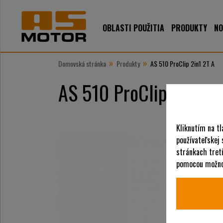
OBLASTI POUŽITIA
PRODUKTY
NO
»
»
Domovská stránka
Produkty
AS 510 ProClip 2in1 2T A
AS 510 ProClip 2in1 2
Kliknutím na tl
používateľskej
stránkach tretí
pomocou možnos