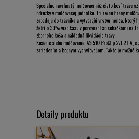
Špeciálne navrhnutý mulčovací nôž čisto kosí trávu až
odrezky v mulčovacej jednotke. Tri rezné hrany mulčo
zapadajú do trávnika a vytvárajú vrstvu mulča, ktorý 
šetrí o 30% viac času v porovnaní so sekačkami na t
zberného koša a nákladná likvidácia trávy.
Kosenie alebo mulčovanie: AS 510 ProClip 2v1 2T A j
zariadením a bočným vychyľovačom. Takto je možné ko
Detaily produktu