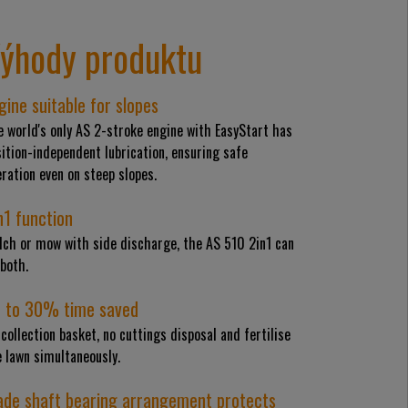
ýhody produktu
gine suitable for slopes
 world's only AS 2-stroke engine with EasyStart has
ition-independent lubrication, ensuring safe
ration even on steep slopes.
n1 function
lch or mow with side discharge, the AS 510 2in1 can
both.
 to 30% time saved
collection basket, no cuttings disposal and fertilise
 lawn simultaneously.
ade shaft bearing arrangement protects