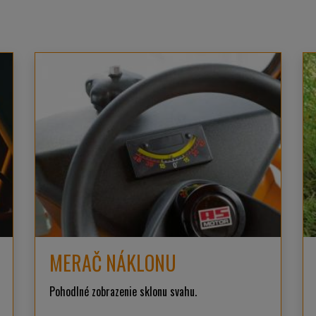
MERAČ NÁKLONU
Pohodlné zobrazenie sklonu svahu.