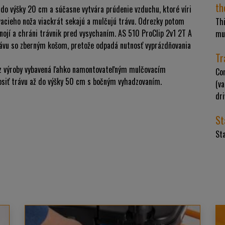
th
 do výšky 20 cm a súčasne vytvára prúdenie vzduchu, ktoré víri
vacieho noža viackrát sekajú a mulčujú trávu. Odrezky potom
Thi
hnojí a chráni trávnik pred vysychaním. AS 510 ProClip 2v1 2T A
mu
rávu so zberným košom, pretože odpadá nutnosť vyprázdňovania
Tr
e z výroby vybavená ľahko namontovateľným mulčovacím
Co
siť trávu až do výšky 50 cm s bočným vyhadzovaním.
(va
dri
St
Sta