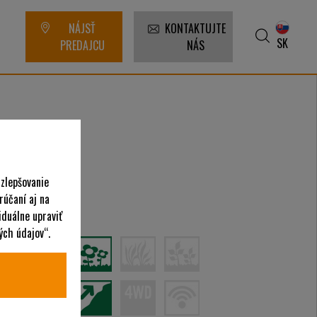
NÁJSŤ
KONTAKTUJTE
SK
PREDAJCU
NÁS
 zlepšovanie
rúčaní aj na
asadenie
iduálne upraviť
ých údajov“.