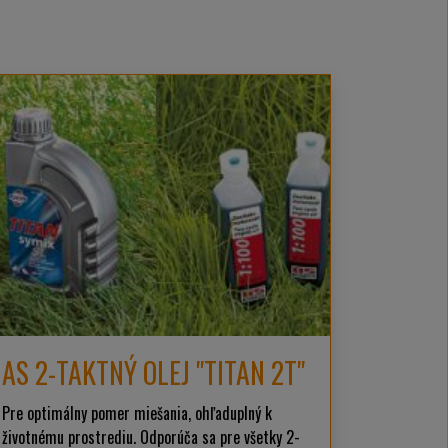
AS 2-TAKTNÝ OLEJ "TITAN 2T"
Pre optimálny pomer miešania, ohľaduplný k
životnému prostrediu. Odporúča sa pre všetky 2-