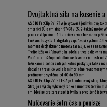
Dvojtaktná sila na kosenie 
AS 510 ProClip 2v1 2T A je vybavená jediným dvojtakt
smernici EÚ o emisiách 97/68 / ES. 2-taktný motor A
prácu v stúpaniach 40 stupňov a viac bez rizika poško
funkciou EasyStart; digitálny zapaľovací systém CDI zn
moment dvojtaktného motora zaručuje, že sa nenaruší
Tretie ložisko kľukového hriadeľa a trecie disky na m
Variátor umožňuje pohodlné nastavenie rýchlosti od 2,
ložiskami a pohon zadných kolies poskytujú ľahkú mani
dopad na trávu, čo vedie k mimoriadne rovnomerným 
pružinového systému od 40 do 90 mm.
AS 510 ProClip 2v1 2T ES A je kombinovaný stroj, kto
Stroj je z výroby vybavený ľahko namontovateľným mu
cm. Ideálne pre zarastené trávniky a predĺžené interva
Mulčovanie šetrí čas a peniaze