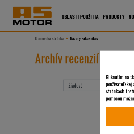
OBLASTI POUŽITIA
PRODUKTY
NO
»
Domovská stránka
Názory zákazníkov
Archív recenzií zákazní
Kliknutím na tl
používateľskej
stránkach tretí
pomocou možnos
Stránkovanie príspevkov