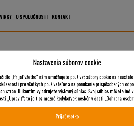
VINKY
O SPOLOČNOSTI
KONTAKT
kov
Nastavenia súborov cookie
ačidlo „Prijať všetko“ nám umožňujete používať súbory cookie na neustále
 skúsenosti pre všetkých používateľov a na ponúkanie prispôsobených odpo
ch strán. Kliknutím vyjadrujete výslovný súhlas. Svoj súhlas môžete indiv
ti „Upraviť“; to je tiež možné kedykoľvek neskôr v časti „Ochrana osobn
Prijať všetko
1
2
…
8
Staršie príspevky