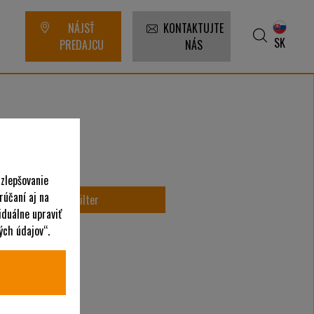
NÁJSŤ
KONTAKTUJTE
SK
PREDAJCU
NÁS
 zlepšovanie
rúčaní aj na
iduálne upraviť
ých údajov“.