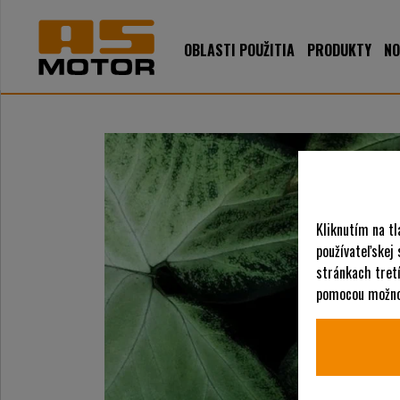
OBLASTI POUŽITIA
PRODUKTY
NO
Kliknutím na tl
používateľskej
stránkach tretí
pomocou možnos