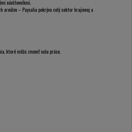
ými návštevníkmi.
ých areálov –
Paysalia
pokrýva celý sektor krajinnej a
enia, ktoré môžu zmeniť vašu prácu.