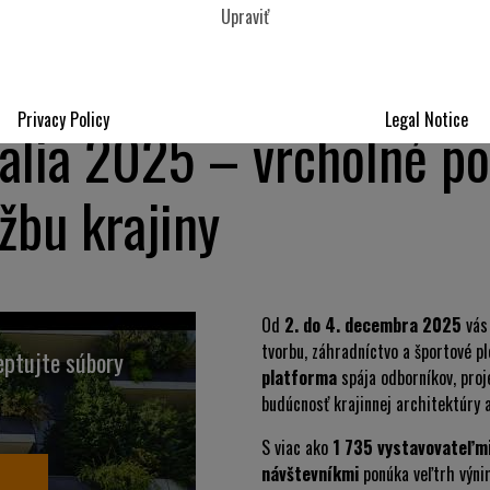
Upraviť
Privacy Policy
Legal Notice
alia 2025 – vrcholné po
žbu krajiny
Od
2. do 4. decembra 2025
vá
tvorbu, záhradníctvo a športové pl
ceptujte súbory
platforma
spája odborníkov, proj
budúcnosť krajinnej architektúry a
S viac ako
1 735 vystavovateľmi
návštevníkmi
ponúka veľtrh výnim