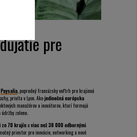
dujatie pre
s
Paysalia
, popredný francúzsky veľtrh pre krajinnú
ochy, privíta v
Lyon
. Ako
jedinečná európska
ektových manažérov a inovátorov, ktorí formujú
 údržby zelene.
 zo 70 krajín
a
viac než 38 000 odbornými
očný priestor pre inovácie, networking a nové