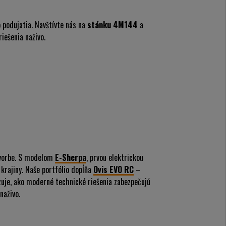
 podujatia. Navštívte nás na
stánku 4M144
a
riešenia naživo.
 tvorbe. S modelom
E-Sherpa
, prvou elektrickou
rajiny. Naše portfólio dopĺňa
Ovis EVO RC
–
uje, ako moderné technické riešenia zabezpečujú
naživo.