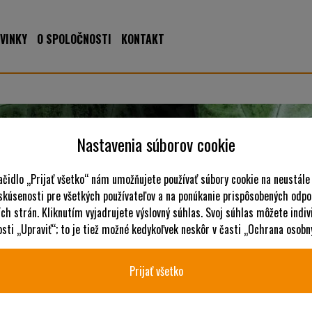
VINKY
O SPOLOČNOSTI
KONTAKT
Nastavenia súborov cookie
ačidlo „Prijať všetko“ nám umožňujete používať súbory cookie na neustále
 skúsenosti pre všetkých používateľov a na ponúkanie prispôsobených odpo
ch strán. Kliknutím vyjadrujete výslovný súhlas. Svoj súhlas môžete indiv
ti „Upraviť“; to je tiež možné kedykoľvek neskôr v časti „Ochrana osobn
Prijať všetko