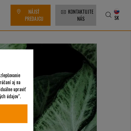
NÁJSŤ
KONTAKTUJTE
SK
PREDAJCU
NÁS
 zlepšovanie
rúčaní aj na
iduálne upraviť
ých údajov“.