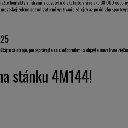
iažte kontakty s lídrami v odvetví a diskutujte s viac ako 38 000 odborn
 mestskej zelene cez udržateľné využívanie zdrojov až po údržbu športov
025
kúšajte si stroje, porozprávajte sa s odborníkmi a objavte inovatívne rieš
 na stánku 4M144!